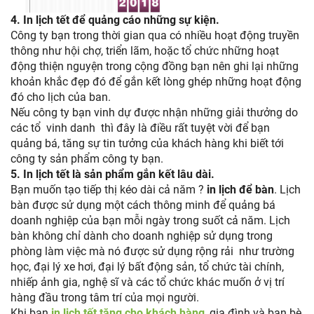
4.
In lịch tết để quảng cáo những sự kiện.
Công ty bạn trong thời gian qua có nhiều hoạt động truyền
thông như hội chợ, triển lãm, hoặc tổ chức những hoạt
động thiện nguyện trong cộng đồng bạn nên ghi lại những
khoản khắc đẹp đó để gắn kết lòng ghép những hoạt động
đó cho lịch của ban.
Nếu công ty bạn vinh dự được nhận những giải thưởng do
các tổ vinh danh thì đây là điều rất tuyệt vời để bạn
quảng bá, tăng sự tin tưởng của khách hàng khi biết tới
công ty sản phẩm công ty bạn.
5.
In lịch tết là sản phẩm gắn kết lâu dài.
Bạn muốn tạo tiếp thị kéo dài cả năm ?
in lịch để bàn
. Lịch
bàn được sử dụng một cách thông minh để quảng bá
doanh nghiệp của bạn mỗi ngày trong suốt cả năm. Lịch
bàn không chỉ dành cho doanh nghiệp sử dụng trong
phòng làm việc mà nó được sử dụng rộng rải như trường
học, đại lý xe hơi, đại lý bất động sản, tổ chức tài chính,
nhiếp ảnh gia, nghệ sĩ và các tổ chức khác muốn ở vị trí
hàng đầu trong tâm trí của mọi người.
Khi bạn
in lịch tết tặng cho khách hàng
, gia đình và bạn bè,