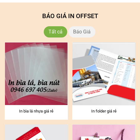
BÁO GIÁ IN OFFSET
Tất cả
Báo Giá
In bìa lá nhựa giá rẻ
In folder giá rẻ