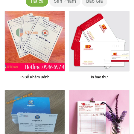
Tất cả
Sản Phẩm
Báo Giá
In Sổ Khám Bệnh
in bao thư