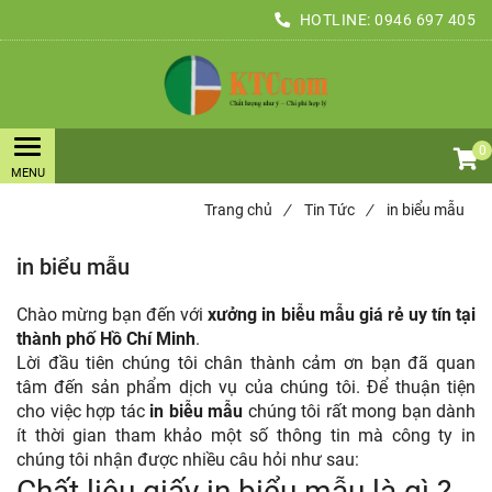
HOTLINE:
0946 697 405
0
Trang chủ
/
Tin Tức
/
in biểu mẫu
in biểu mẫu
Chào mừng bạn đến với
xưởng in biễu mẫu giá rẻ uy tín tại
thành phố Hồ Chí Minh
.
Lời đầu tiên chúng tôi chân thành cảm ơn bạn đã quan
tâm đến sản phẩm dịch vụ của chúng tôi. Để thuận tiện
cho việc hợp tác
in biễu mẫu
chúng tôi rất mong bạn dành
ít thời gian tham khảo một số thông tin mà công ty in
chúng tôi nhận được nhiều câu hỏi như sau:
Chất liệu giấy in biểu mẫu là gì ?