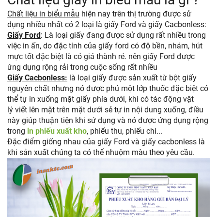
Chất liệu in biểu mẫu
hiện nay trên thị trường được sử
dụng nhiều nhất có 2 loại là giấy Ford và giấy Cacbonless:
Giấy Ford
: Là loại giấy đang được sử dụng rất nhiều trong
việc in ấn, do đặc tính của giấy ford có độ bền, nhám, hút
mực tốt đặc biệt là có giá thành rẻ. nên giấy Ford được
ứng dụng rộng rải trong cuộc sống rất nhiều
Giấy Cacbonless:
là loại giấy được sản xuất từ bột giấy
nguyên chất nhưng nó được phủ một lớp thuốc đặc biệt có
thể tự in xuống mặt giấy phía dưới, khi có tác động vật
lý viết lên mặt trên mặt dưới sẻ tự in nội dung xuống, điều
này giúp thuận tiện khi sử dụng và nó được ứng dụng rộng
trong
in phiếu xuất kho
, phiếu thu, phiếu chi...
Đặc điểm giống nhau của giấy Ford và giấy cacbonless là
khi sản xuất chúng ta có thể nhuộm màu theo yêu cầu.