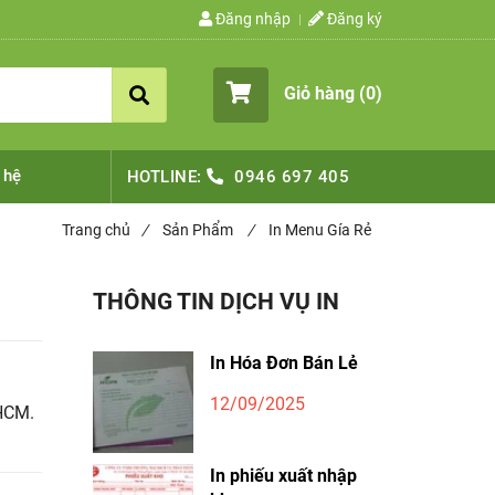
Đăng nhập
Đăng ký
Giỏ hàng (
0
)
 hệ
HOTLINE:
0946 697 405
Trang chủ
/
Sản Phẩm
/
In Menu Gía Rẻ
THÔNG TIN DỊCH VỤ IN
In Hóa Đơn Bán Lẻ
12/09/2025
.HCM.
In phiếu xuất nhập