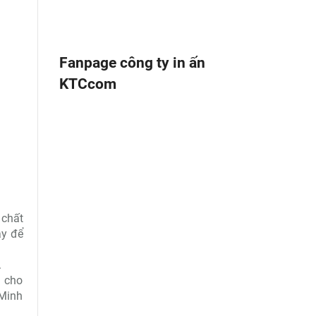
Fanpage công ty in ấn
KTCcom
 chất
ậy để
.
ụ cho
 Minh