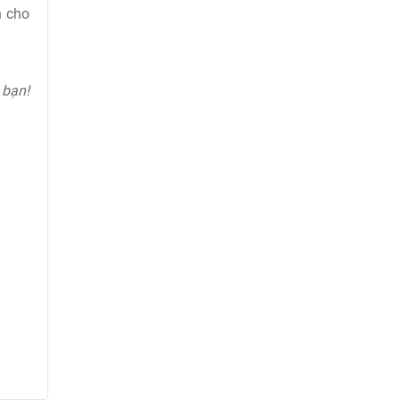
n cho
 bạn!