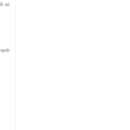
Hồ sơ
 mạnh