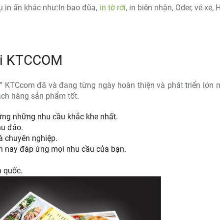
vụ in ấn khác như:In bao đũa,
in tờ rơi
, in biên nhận, Oder, vé xe, 
tại KTCCOM
” KTCcom đã và đang từng ngày hoàn thiện và phát triển lớn
hách hàng sản phẩm tốt.
ng những nhu cầu khắc khe nhất.
hu đáo.
và chuyên nghiệp.
iện nay đáp ứng mọi nhu cầu của bạn.
àn quốc.