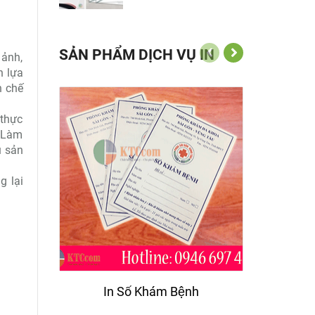
SẢN PHẨM DỊCH VỤ IN
 ảnh,
n lựa
n chế
 thực
. Làm
u sản
g lại
In Sổ Khám Bệnh