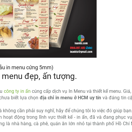
ẫu in menu cứng 5mm)
 menu đẹp, ấn tượng.
ều
công ty in ấn
cúng cấp dịch vụ In Menu và thiết kế menu. Giá,
chưa biết lựa chọn
địa chỉ in menu ở HCM uy tín
và đáng tin c
 không cần phải suy nghĩ, hãy để chúng tôi lo việc đó giúp bạn
 hoạt động trong lĩnh vực thiết kế - in ấn, đã và đang phục v
g là nhà hàng, cà phê, quán ăn lớn nhỏ tại thành phố Hồ Chí